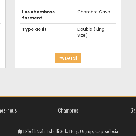
Les chambres
Chambre Cave
forment
Type de lit
Double (King
Size)
Detail
es-nous
Chambres
Ga
Esbelli Mah. Esbelli Sok. No:3, Ürgüp, Cappadocia