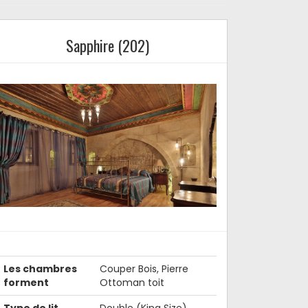
Sapphire (202)
Les chambres
Couper Bois, Pierre
forment
Ottoman toit
Type de lit
Double (King Size)