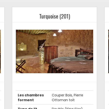
Turquoise (201)
Les chambres
Couper Bois, Pierre
forment
Ottoman toit
Type de lit
Double (King Size)