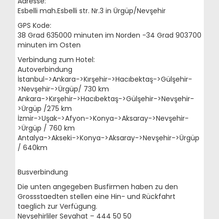
Adresse:
Esbelli mah.Esbelli str. Nr.3 in Ürgüp/Nevşehir
GPS Kode:
38 Grad 635000 minuten im Norden -34 Grad 903700
minuten im Osten
Verbindung zum Hotel:
Autoverbindung
İstanbul->Ankara->Kırşehir->Hacıbektaş->Gülşehir-
>Nevşehir->Ürgüp/ 730 km
Ankara->Kırşehir->Hacıbektaş->Gülşehir->Nevşehir-
>Ürgüp /275 km
İzmir->Uşak->Afyon->Konya->Aksaray->Nevşehir-
>Ürgüp / 760 km
Antalya->Akseki->Konya->Aksaray->Nevşehir->Ürgüp
/ 640km
Busverbindung
Die unten angegeben Busfirmen haben zu den
Grossstaedten stellen eine Hin- und Rückfahrt
taeglich zur Verfügung.
Nevşehirliler Seyahat – 444 50 50