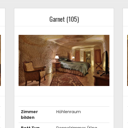
Garnet (105)
Zimmer
Höhlenraum
bilden
Bett Typ
Doppelzimmer (King