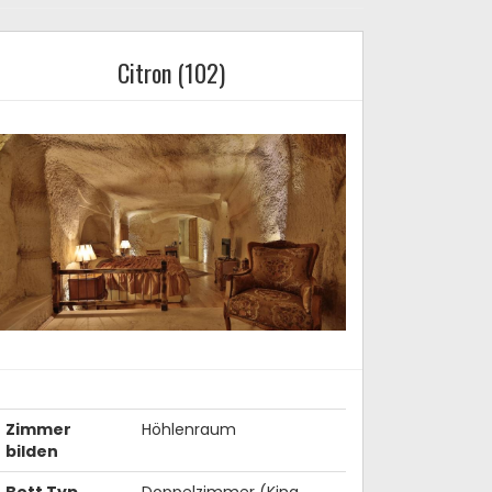
Citron (102)
Zimmer
Höhlenraum
bilden
Bett Typ
Doppelzimmer (King