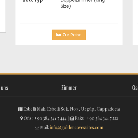
Size)
Zur Reise
 uns
Zimmer
Ga
Esbelli Mah. Esbelli Sok. No:3, Ürgüp, Cappadocia
Ofis : +90 384 341 7 444 |
Faks : +90 384 341 7 222
Mail:
info@goldencavesuites.com